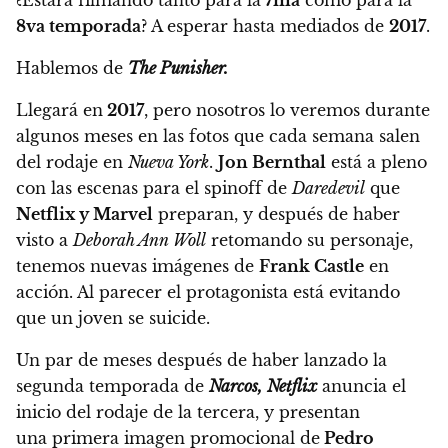
¿Estará filmando tanto para la
7ma
como para la
8va temporada
? A esperar hasta mediados de
2017
.
Hablemos de
The Punisher.
Llegará en
2017
, pero nosotros lo veremos durante
algunos meses en las fotos que cada semana salen
del rodaje en
Nueva York
.
Jon Bernthal
está a pleno
con las escenas para el spinoff de
Daredevil
que
Netflix y Marvel
preparan, y después de haber
visto a
Deborah Ann Woll
retomando su personaje,
tenemos nuevas imágenes de
Frank Castle
en
acción. Al parecer el protagonista está evitando
que un joven se suicide.
Un par de meses después de haber lanzado la
segunda temporada de
Narcos,
Netflix
anuncia el
inicio del rodaje de la tercera, y presentan
una primera imagen promocional de
Pedro