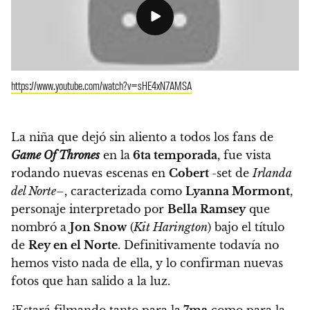
https://www.youtube.com/watch?v=sHE4xN7AMSA
La niña que dejó sin aliento a todos los fans de
Game Of Thrones
en la
6ta temporada
,
fue vista
rodando nuevas escenas en
Cobert
-set de
Irlanda
del Norte
–
, caracterizada como
Lyanna Mormont
,
personaje interpretado por
Bella Ramsey
que
nombró a
Jon Snow
(
Kit Harington
) bajo el título
de
Rey en el Norte
. Definitivamente todavía no
hemos visto nada de ella, y lo confirman nuevas
fotos que han salido a la luz.