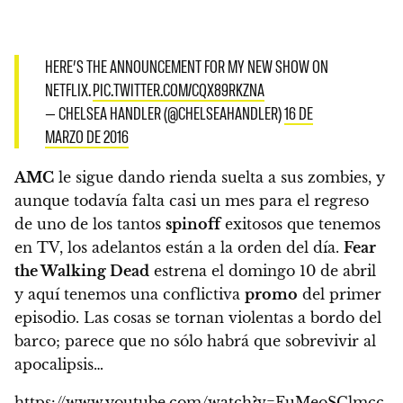
HERE’S THE ANNOUNCEMENT FOR MY NEW SHOW ON
NETFLIX.
PIC.TWITTER.COM/CQX89RKZNA
— CHELSEA HANDLER (@CHELSEAHANDLER)
16 DE
MARZO DE 2016
AMC
le sigue dando rienda suelta a sus zombies, y
aunque todavía falta casi un mes para el regreso
de uno de los tantos
spinoff
exitosos que tenemos
en TV, los adelantos están a la orden del día.
Fear
the Walking Dead
estrena el domingo 10 de abril
y aquí tenemos una conflictiva
promo
del primer
episodio. Las cosas se tornan violentas a bordo del
barco; parece que no sólo habrá que sobrevivir al
apocalipsis…
https://www.youtube.com/watch?v=FuMeoSClmcc