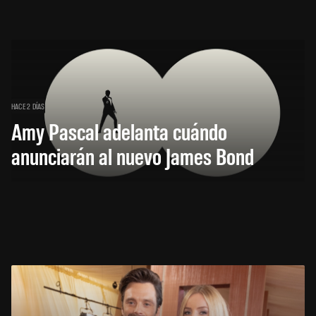
HACE 2 DÍAS
Amy Pascal adelanta cuándo
anunciarán al nuevo James Bond