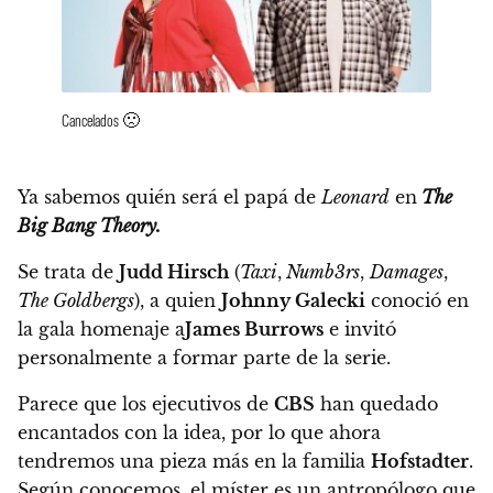
Cancelados 🙁
Ya sabemos quién será el papá de
Leonard
en
The
Big Bang Theory.
Se trata de
Judd Hirsch
(
Taxi
,
Numb3rs
,
Damages
,
The Goldbergs
), a quien
Johnny Galecki
conoció en
la gala homenaje a
James Burrows
e invitó
personalmente a formar parte de la serie.
Parece que los ejecutivos de
CBS
han quedado
encantados con la idea, por lo que ahora
tendremos una pieza más en la familia
Hofstadter
.
Según conocemos, el míster es
un antropólogo que