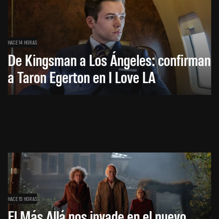
HACE 14 HORAS
De Kingsman a Los Ángeles: confirman
a Taron Egerton en I Love LA
HACE 15 HORAS
El Más Allá nos invade en el nuevo