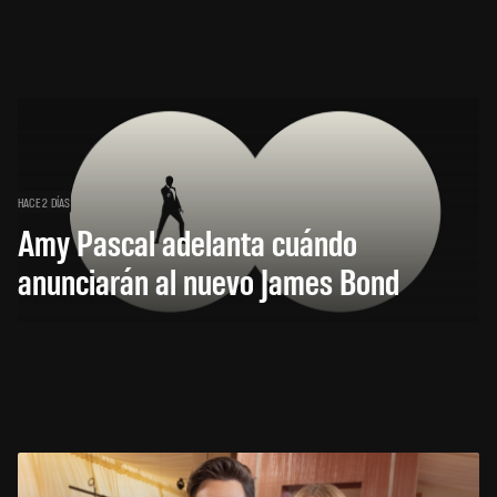
HACE 2 DÍAS
Amy Pascal adelanta cuándo
anunciarán al nuevo James Bond