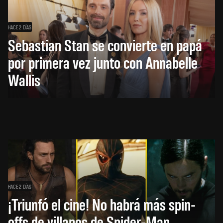
HACE 2 DÍAS
Sebastian Stan se convierte en papá
por primera vez junto con Annabelle
Wallis
HACE 2 DÍAS
¡Triunfó el cine! No habrá más spin-
offs de villanos de Spider-Man