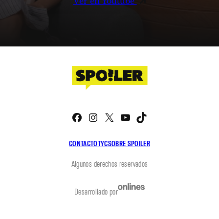
Ver en Youtube
Facebook
Instagram
X
YouTube
TikTok
CONTACTO
TYC
SOBRE SPOILER
Algunos derechos reservados
Desarrollado por