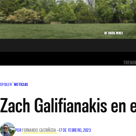
TREND
SPOILER
NOTICIAS
Zach Galifianakis en e
POR
FERNANDO CASTAÑEDA
–
17 DE FEBRERO, 2023