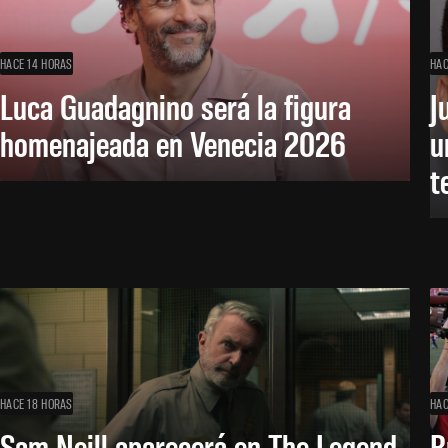
HACE 14 HORAS
HAC
Luca Guadagnino será la figura
J
homenajeada en Venecia 2026
u
t
HACE 18 HORAS
HAC
Sam Neill aparecerá en The Legend
B