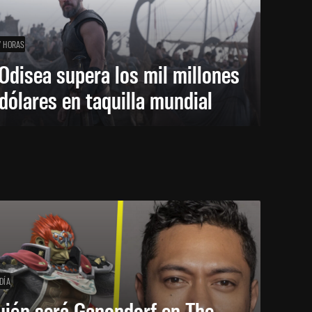
7 HORAS
Odisea supera los mil millones
dólares en taquilla mundial
DÍA
uién será Ganondorf en The