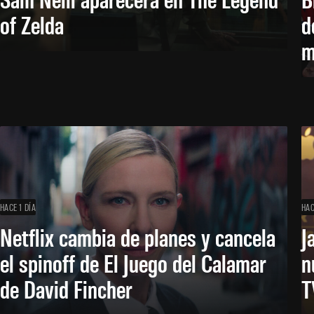
of Zelda
d
m
HACE 1 DÍA
HAC
Netflix cambia de planes y cancela
J
el spinoff de El Juego del Calamar
n
de David Fincher
T