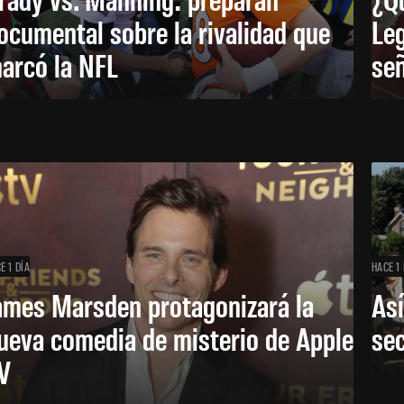
ocumental sobre la rivalidad que
Leg
arcó la NFL
señ
E 1 DÍA
HACE 1 
ames Marsden protagonizará la
Así
ueva comedia de misterio de Apple
se
V