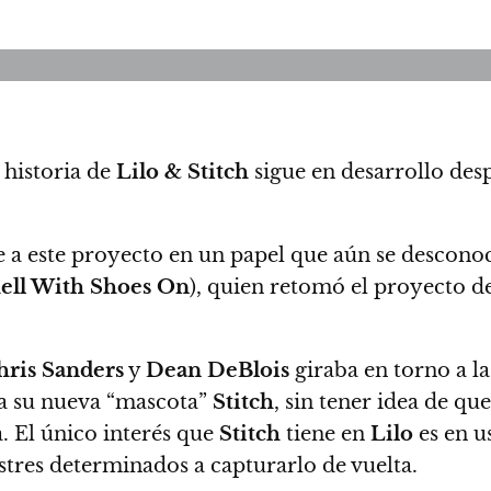
a historia de
Lilo & Stitch
sigue en desarrollo desp
e a este proyecto en un papel que aún se descono
hell With Shoes On
), quien retomó el proyecto 
hris Sanders
y
Dean DeBlois
giraba en torno a l
 a su nueva “mascota”
Stitch
, sin tener idea de qu
a.
El único interés que
Stitch
tiene en
Lilo
es en u
stres determinados a capturarlo de vuelta.