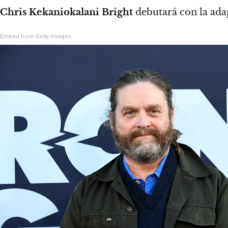
Chris Kekaniokalani Bright
debutará con la adap
Embed from Getty Images