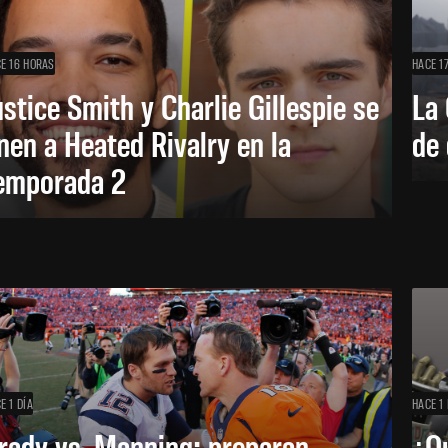
E 16 HORAS
HACE 1
ustice Smith y Charlie Gillespie se
La 
nen a Heated Rivalry en la
de 
emporada 2
E 1 DÍA
HACE 1 
rady vs. Manning: preparan
¿Q