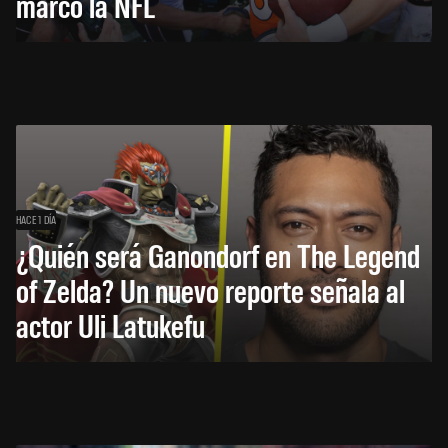
marcó la NFL
HACE 1 DÍA
¿Quién será Ganondorf en The Legend
of Zelda? Un nuevo reporte señala al
actor Uli Latukefu