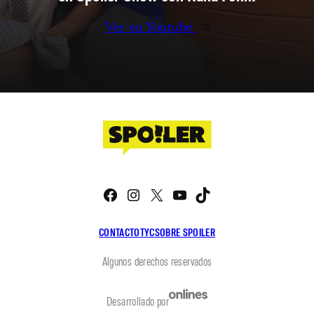
Ver en Youtube
Facebook
Instagram
X
YouTube
TikTok
CONTACTO
TYC
SOBRE SPOILER
Algunos derechos reservados
Desarrollado por