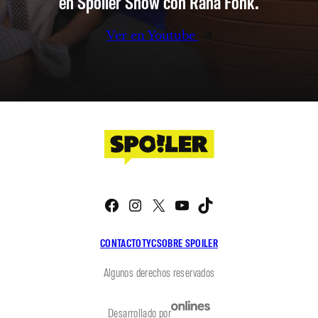
en Spoiler Show con Rana Fonk.
Ver en Youtube
Facebook
Instagram
X
YouTube
TikTok
CONTACTO
TYC
SOBRE SPOILER
Algunos derechos reservados
Desarrollado por