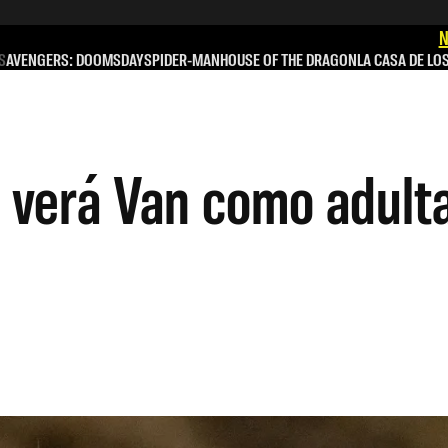
N
S
AVENGERS: DOOMSDAY
SPIDER-MAN
HOUSE OF THE DRAGON
LA CASA DE LO
e verá Van como adult