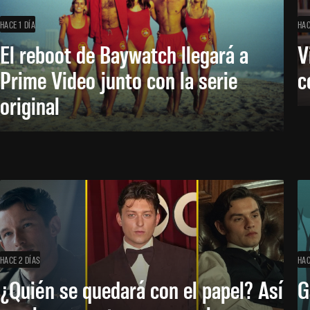
HACE 1 DÍA
HAC
El reboot de Baywatch llegará a
V
Prime Video junto con la serie
c
original
HACE 2 DÍAS
HAC
¿Quién se quedará con el papel? Así
G