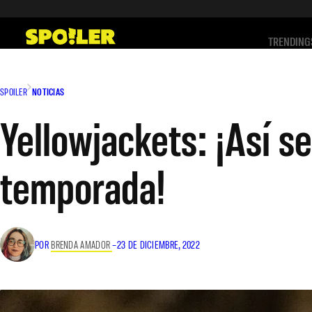
Saltar
al
TRENDING
contenido
SPOILER
NOTICIAS
Yellowjackets: ¡Así s
temporada!
POR
BRENDA AMADOR
–
23 DE DICIEMBRE, 2022