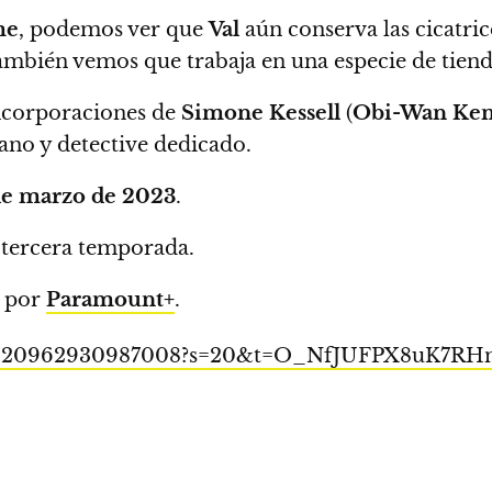
me
,
podemos ver que
Val
aún conserva las cicatrice
mbién vemos que trabaja en una especie de tienda
ncorporaciones de
Simone Kessell
(
Obi-Wan Ken
ano y detective dedicado.
de marzo de 2023
.
 tercera temporada.
e por
Paramount+
.
/1606020962930987008?s=20&t=O_NfJUFPX8uK7R