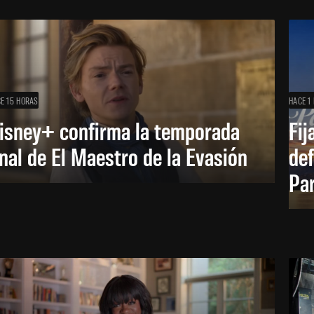
E 15 HORAS
HACE 1 
isney+ confirma la temporada
Fij
inal de El Maestro de la Evasión
def
Pa