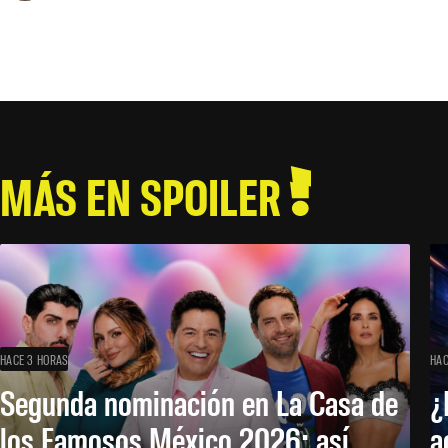
MÁS EN SPOILER
HACE 3 HORAS
HAC
Segunda nominación en La Casa de
¿
los Famosos México 2026: así
a