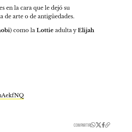
s en la cara que le dejó su
 de arte o de antigüedades.
obi
) como la
Lottie
adulta y
Elijah
HnAekfNQ
COMPARTIR