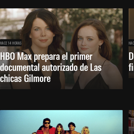
HACE 14 HORAS
HAC
HBO Max prepara el primer
D
documental autorizado de Las
f
chicas Gilmore