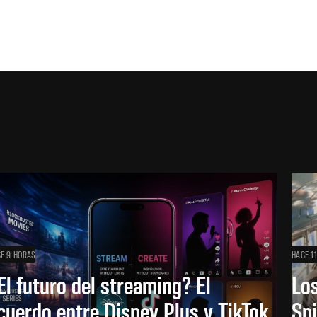
E 9 HORAS
HACE 1
El futuro del streaming? El
Los
cuerdo entre Disney Plus y TikTok
Sp