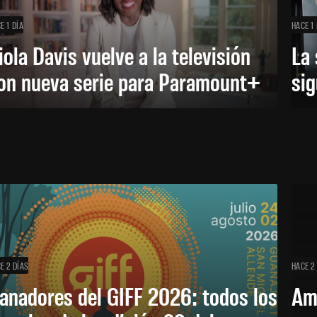
E 1 DÍA
HACE 1 
iola Davis vuelve a la televisión
La 
on nueva serie para Paramount+
sig
E 2 DÍAS
HACE 2
anadores del GIFF 2026: todos los
Am