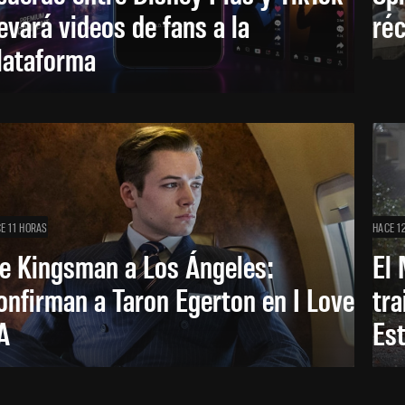
levará videos de fans a la
réc
lataforma
E 11 HORAS
HACE 1
e Kingsman a Los Ángeles:
El 
onfirman a Taron Egerton en I Love
tra
A
Es