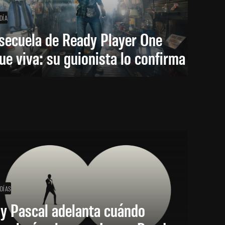
DÍA
secuela de Ready Player One
ue viva: su guionista lo confirma
 DÍAS
y Pascal adelanta cuándo