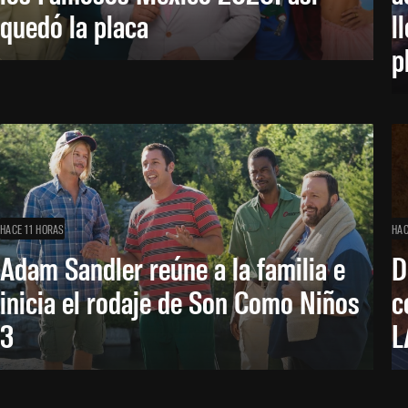
quedó la placa
l
p
HACE 11 HORAS
HAC
Adam Sandler reúne a la familia e
D
inicia el rodaje de Son Como Niños
c
3
L