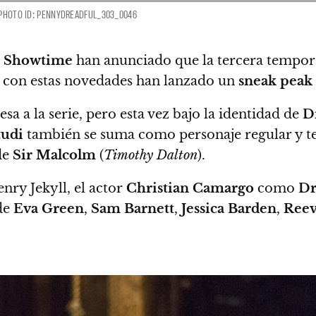
– PHOTO ID: PENNYDREADFUL_303_0046
Showtime
han anunciado que la tercera tempor
to con estas novedades han lanzado un
sneak peak
sa a la serie
, pero esta vez bajo la identidad de
D
tudi
también se suma como personaje regular y 
 de
Sir Malcolm
(
Timothy Dalton
).
enry Jekyll
, el actor
Christian Camargo
como
Dr
 de
Eva Green
,
Sam Barnett
,
Jessica Barden
,
Reev