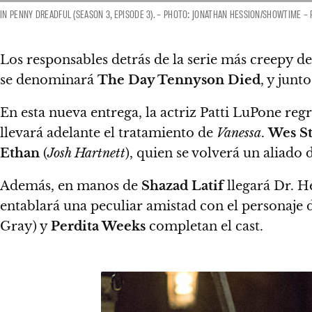
IN PENNY DREADFUL (SEASON 3, EPISODE 3). – PHOTO: JONATHAN HESSION/SHOWTIME 
Los responsables detrás de la serie más creepy de
se denominará
The Day Tennyson Died
, y jun
En esta nueva entrega, la actriz
Patti LuPone regre
llevará adelante el tratamiento de
Vanessa
.
Wes S
Ethan
(
Josh Hartnett
), quien se volverá un aliado
Además, en manos de
Shazad Latif
llegará
Dr. H
entablará una peculiar amistad con el personaje
Gray
) y
Perdita Weeks
completan el cast.