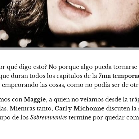
Por qué digo esto? No porque algo pueda tornars
que duran todos los capítulos de la
7ma tempora
ir empeorando las cosas, como no podía ser de ot
emos con
Maggie
, a quien no veíamos desde la tr
das
. Mientras tanto,
Carl
y
Michonne
discuten la
rupo de los
Sobrevivientes
termine por quedar comp