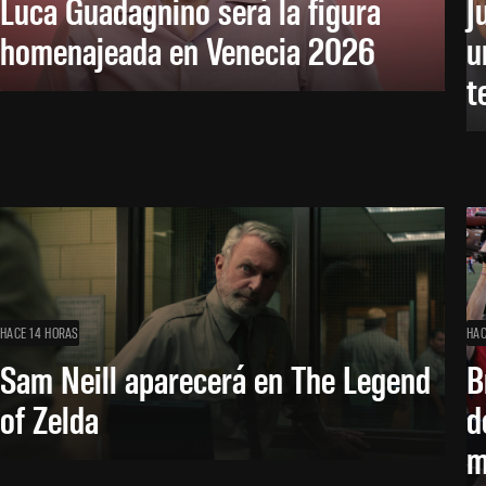
Luca Guadagnino será la figura
J
homenajeada en Venecia 2026
u
t
HACE 14 HORAS
HAC
Sam Neill aparecerá en The Legend
B
of Zelda
d
m