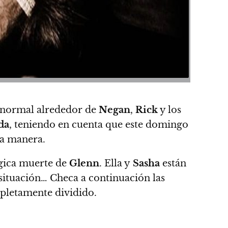
e normal alrededor de
Negan
,
Rick
y los
da
, teniendo en cuenta que este domingo
ra manera.
ágica muerte de
Glenn
.
Ella y
Sasha
están
 situación… Checa a continuación las
letamente dividido.