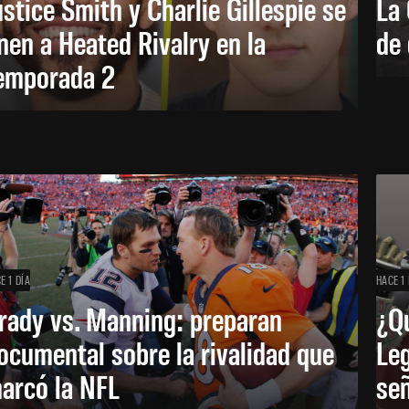
ustice Smith y Charlie Gillespie se
La 
nen a Heated Rivalry en la
de 
emporada 2
E 1 DÍA
HACE 1 
rady vs. Manning: preparan
¿Q
ocumental sobre la rivalidad que
Leg
arcó la NFL
señ