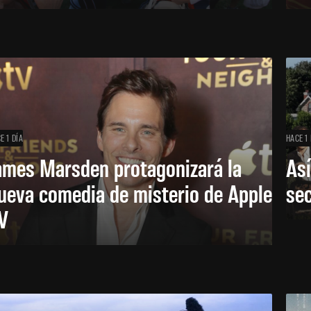
E 1 DÍA
HACE 1 
ames Marsden protagonizará la
Así
ueva comedia de misterio de Apple
se
V