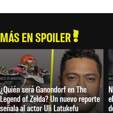
MÁS EN SPOILER
HACE 25 MINUTOS
HAC
¿Quién será Ganondorf en The
N
Legend of Zelda? Un nuevo reporte
e
señala al actor Uli Latukefu
d