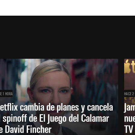
E 1 HORA
HACE 2
etflix cambia de planes y cancela
Ja
l spinoff de El Juego del Calamar
nu
e David Fincher
TV