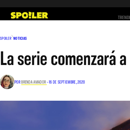
Saltar
al
TREND
contenido
SPOILER
NOTICIAS
La serie comenzará a 
POR
BRENDA AMADOR
–
16 DE SEPTIEMBRE, 2020