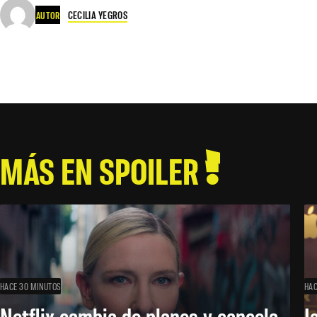
CECILIA YEGROS
AUTOR
MÁS EN SPOILER
HACE 30 MINUTOS
HAC
Netflix cambia de planes y cancela
J