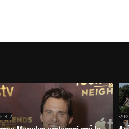
E 1 HORA
HACE 2
ames Marsden protagonizará la
Así