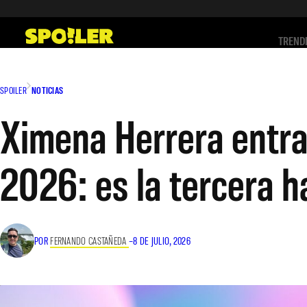
Saltar
al
TREND
contenido
SPOILER
NOTICIAS
Ximena Herrera entra
2026: es la tercera 
POR
FERNANDO CASTAÑEDA
–
8 DE JULIO, 2026