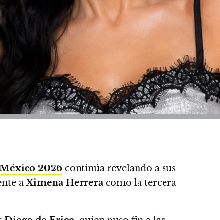
s México 2026
continúa revelando a sus
ente a
Ximena Herrera
como la tercera
r
Diego de Erice
, quien puso fin a las