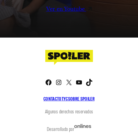
Ver en Youtube
Facebook
Instagram
X
YouTube
TikTok
CONTACTO
TYC
SOBRE SPOILER
Algunos derechos reservados
Desarrollado por