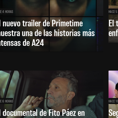
E 4 HORAS
HACE 5
l nuevo trailer de Primetime
El 
uestra una de las historias más
enf
ntensas de A24
E 6 HORAS
HACE 1
l documental de Fito Páez en
Se