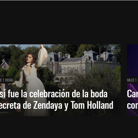
E 1 HORA
HACE 1
sí fue la celebración de la boda
Car
ecreta de Zendaya y Tom Holland
con