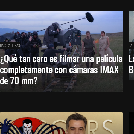
HACE 2 HORAS
HAC
¿Qué tan caro es filmar una película
L
completamente con cámaras IMAX
B
de 70 mm?