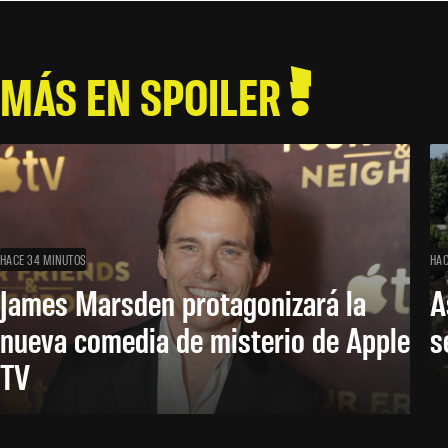
MÁS EN SPOILER
HACE 34 MINUTOS
HAC
James Marsden protagonizará la
A
nueva comedia de misterio de Apple
s
TV