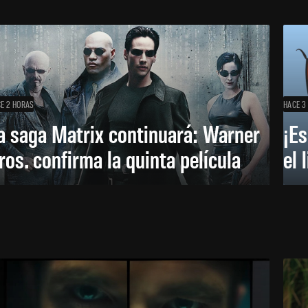
E 2 HORAS
HACE 3
a saga Matrix continuará: Warner
¡Es
ros. confirma la quinta película
el 