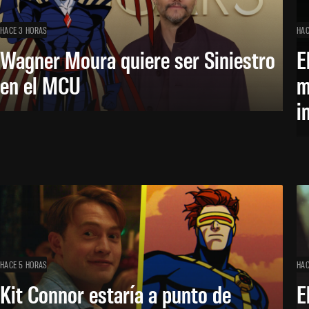
HACE 3 HORAS
HAC
Wagner Moura quiere ser Siniestro
E
en el MCU
m
i
HACE 5 HORAS
HAC
Kit Connor estaría a punto de
E