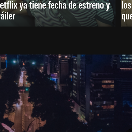
etflix ya tiene fecha de estreno y
lo
ráiler
que