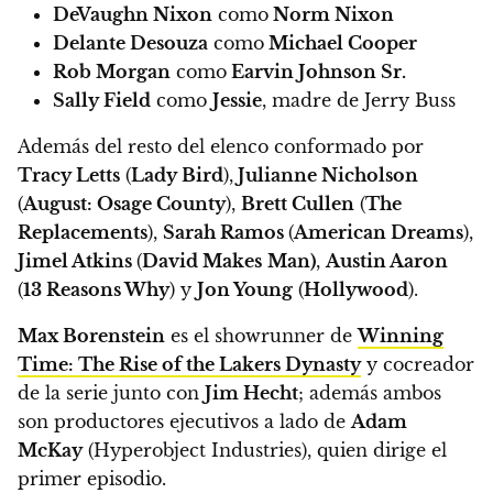
DeVaughn Nixon
como
Norm Nixon
Delante Desouza
como
Michael Cooper
Rob Morgan
como
Earvin Johnson Sr.
Sally Field
como
Jessie
, madre de Jerry Buss
Además del resto del elenco conformado por
Tracy Letts
(
Lady Bird
),
Julianne Nicholson
(
August: Osage County
),
Brett Cullen
(
The
Replacements
),
Sarah Ramos
(
American Dreams
),
Jimel Atkins
(
David Makes
Man)
,
Austin Aaron
(
13 Reasons Why
) y
Jon Young
(
Hollywood
).
Max Borenstein
es el showrunner de
Winning
Time: The Rise of the Lakers Dynasty
y cocreador
de la serie junto con
Jim Hecht
;
además ambos
son productores ejecutivos a lado de
Adam
McKay
(Hyperobject Industries), quien dirige el
primer episodio.