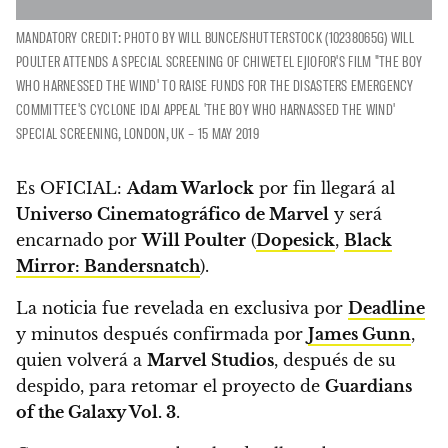
MANDATORY CREDIT: PHOTO BY WILL BUNCE/SHUTTERSTOCK (10238065G) WILL
POULTER ATTENDS A SPECIAL SCREENING OF CHIWETEL EJIOFOR'S FILM "THE BOY
WHO HARNESSED THE WIND' TO RAISE FUNDS FOR THE DISASTERS EMERGENCY
COMMITTEE'S CYCLONE IDAI APPEAL 'THE BOY WHO HARNASSED THE WIND'
SPECIAL SCREENING, LONDON, UK – 15 MAY 2019
Es OFICIAL:
Adam Warlock
por fin llegará al
Universo Cinematográfico de Marvel
y será
encarnado por
Will Poulter
(
Dopesick
,
Black
Mirror: Bandersnatch
).
La noticia fue revelada en exclusiva por
Deadline
y minutos después confirmada por
James Gunn
,
quien volverá a
Marvel Studios
, después de su
despido, para retomar el proyecto de
Guardians
of the Galaxy Vol. 3
.