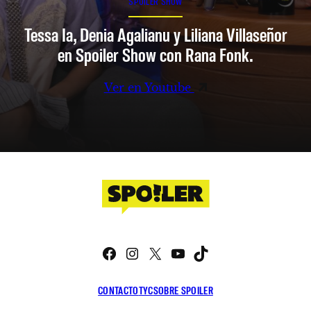
SPOILER SHOW
Tessa Ia, Denia Agalianu y Liliana Villaseñor
en Spoiler Show con Rana Fonk.
Ver en Youtube
Facebook
Instagram
X
YouTube
TikTok
CONTACTO
TYC
SOBRE SPOILER