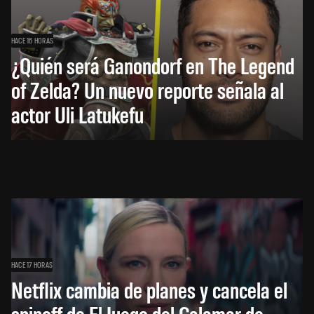
HACE 16 HORAS
¿Quién será Ganondorf en The Legend
of Zelda? Un nuevo reporte señala al
actor Uli Latukefu
HACE 17 HORAS
Netflix cambia de planes y cancela el
spinoff de El Juego del Calamar de