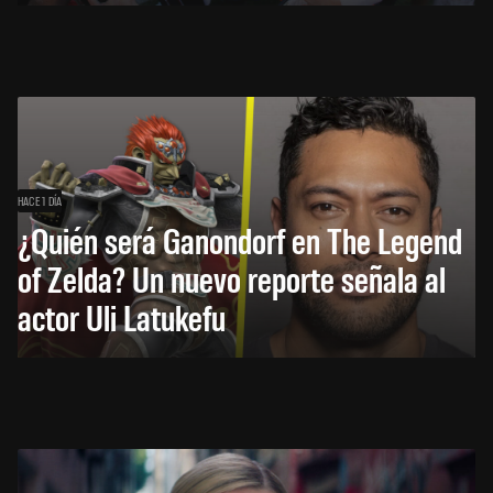
HACE 1 DÍA
¿Quién será Ganondorf en The Legend
of Zelda? Un nuevo reporte señala al
actor Uli Latukefu