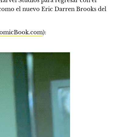
arvel Studios para regresar con el
como el nuevo Eric Darren Brooks del
omicBook.com
):