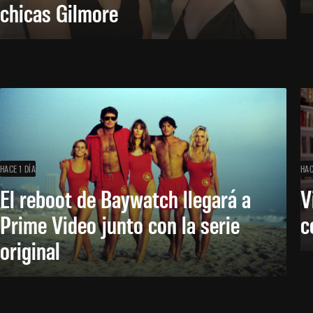
chicas Gilmore
HACE 1 DÍA
HAC
El reboot de Baywatch llegará a
V
Prime Video junto con la serie
c
original