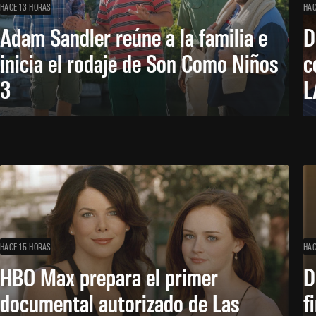
HACE 13 HORAS
HAC
Adam Sandler reúne a la familia e
D
inicia el rodaje de Son Como Niños
c
3
L
HACE 15 HORAS
HAC
HBO Max prepara el primer
D
documental autorizado de Las
f