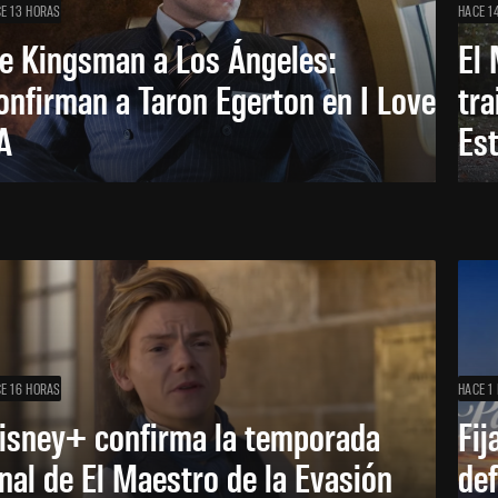
E 13 HORAS
HACE 1
e Kingsman a Los Ángeles:
El 
onfirman a Taron Egerton en I Love
tra
A
Es
E 16 HORAS
HACE 1 
isney+ confirma la temporada
Fij
inal de El Maestro de la Evasión
def