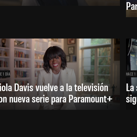
Pa
E 1 DÍA
HACE 1 
iola Davis vuelve a la televisión
La 
on nueva serie para Paramount+
sig