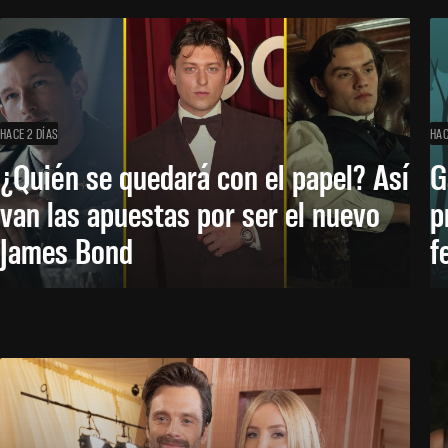
HACE 2 DÍAS
HAC
¿Quién se quedará con el papel? Así
G
van las apuestas por ser el nuevo
p
James Bond
f