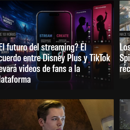
E 10 HORAS
HACE 1
El futuro del streaming? El
Los
cuerdo entre Disney Plus y TikTok
Sp
levará videos de fans a la
réc
lataforma