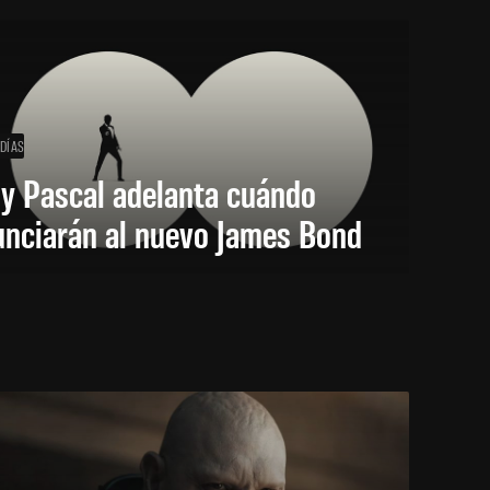
 DÍAS
y Pascal adelanta cuándo
unciarán al nuevo James Bond