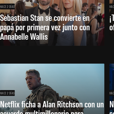
HACE 2 DÍAS
HAC
Sebastian Stan se convierte en
¡
papá por primera vez junto con
o
Annabelle Wallis
HACE 2 DÍAS
HAC
Netflix ficha a Alan Ritchson con un
N
acuerdo multimillonario para
s