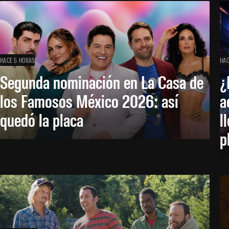
HACE 5 HORAS
HAC
Segunda nominación en La Casa de
¿
los Famosos México 2026: así
a
quedó la placa
l
p