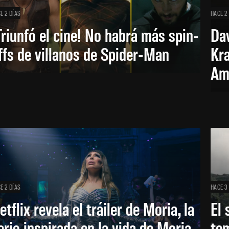
E 2 DÍAS
HACE 2
Triunfó el cine! No habrá más spin-
Dav
ffs de villanos de Spider-Man
Kra
Am
E 2 DÍAS
HACE 3
etflix revela el tráiler de Moria, la
El 
erie inspirada en la vida de Moria
te