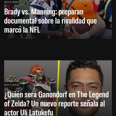
HACE 9 HORAS
Brady vs. Manning: preparan
documental sobre la rivalidad que
marcó la NFL
HACE 11 HORAS
¿Quién será Ganondorf en The Legend
of Zelda? Un nuevo reporte señala al
actor Uli Latukefu