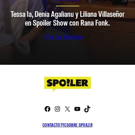
Tessa Ia, Denia Agalianu y Liliana Villaseñor
en Spoiler Show con Rana Fonk.
Ver en Youtube
Facebook
Instagram
X
YouTube
TikTok
CONTACTO
TYC
SOBRE SPOILER