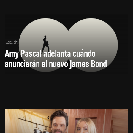
HACE 2 DÍAS
Amy Pascal adelanta cuándo
anunciarán al nuevo James Bond