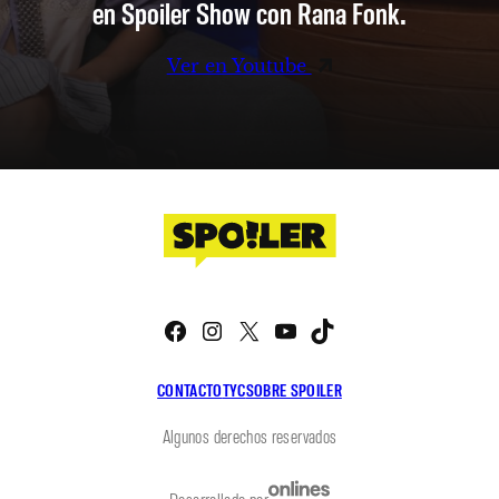
en Spoiler Show con Rana Fonk.
Ver en Youtube
Facebook
Instagram
X
YouTube
TikTok
CONTACTO
TYC
SOBRE SPOILER
Algunos derechos reservados
Desarrollado por