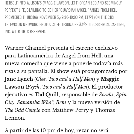
HERSELF INTO ALLISON'S (MAGGIE LAWSON, LEFT) ORGANIZED AND SEEMINGLY
PERFECT LIFE, CLAIMING TO BE HER "GUARDIAN ANGEL." ANGEL FROM HELL
PREMIERES THURSDAY NOVEMBER 5, (9:30-10:00 PM, ET/PT) ON THE CBS
TELEVISION NETWORK. PHOTO: CLIFF LIPSON/CBS ÃÂ©2015 CBS BROADCASTING,
INC. ALL RIGHTS RESERVED.
Warner Channel presenta el estreno exclusivo
para Latinoamérica de Angel from Hell
, una
nueva comedia que viene a ponerle todavía más
risas a su pantalla. El show está protagonizado por
Jane Lynch
(
Glee
,
Two and a Half Men
) y
Maggie
Lawson
(
Psych
,
Two and a Half Men
). El productor
ejecutivo es
Tad Quill
, responsable de
Scrubs
,
Spin
City
,
Samantha Who?
,
Bent
y la nueva versión de
The Odd Couple
con Matthew Perry y Thomas
Lennon.
A partir de las 10 pm de hoy
, rezar no será