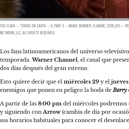
THE FLASH — "CRISIS ON EARTH — X, PART 3 — IMAGE NUMBER: FLA408C_0292.JPG — P
NETWORK, LLC. ALL RIGHTS RESERVED
Los fans latinoamericanos del universo televisiv
temporada.
Warner Channel
, el canal que prese
dos días después del gran estreno.
Esto quiere decir que el
miércoles 29
y el
jueves
enemigos
que ponen en peligro la boda de
Barry
A partir de las
8:00 pm
del miércoles podremos d
y siguiendo con
Arrow
(cambia de día por ocasió
sus horarios habituales
para conocer el desenlace