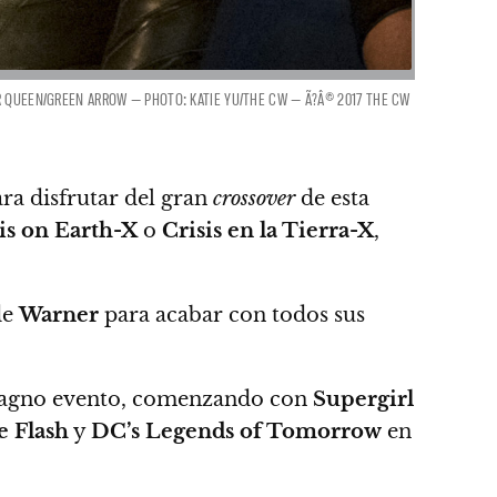
ER QUEEN/GREEN ARROW — PHOTO: KATIE YU/THE CW — Ã?Â© 2017 THE CW
a disfrutar del gran
crossover
de esta
is on Earth-X
o
Crisis en la Tierra-X
,
de
Warner
para acabar con todos sus
 magno evento, comenzando con
Supergirl
 Flash
y
DC’s Legends of Tomorrow
en