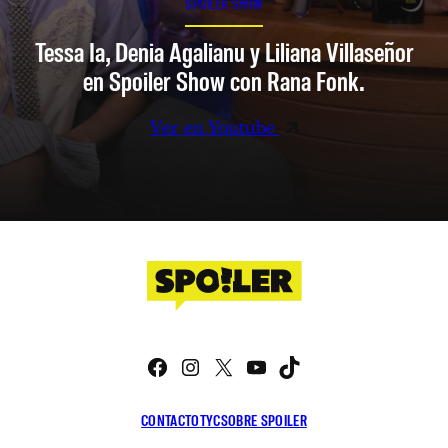
SPOILER SHOW
Tessa Ia, Denia Agalianu y Liliana Villaseñor
en Spoiler Show con Rana Fonk.
Ver en Youtube
Facebook
Instagram
X
YouTube
TikTok
CONTACTO
TYC
SOBRE SPOILER