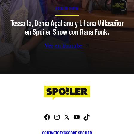
SPOILER SHOW
Tessa Ia, Denia Agalianu y Liliana Villaseñor
en Spoiler Show con Rana Fonk.
Ver en Youtube
Facebook
Instagram
X
YouTube
TikTok
CONTACTO
TYC
SOBRE SPOILER