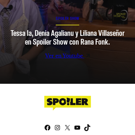
SPOILER SHOW
Tessa Ia, Denia Agalianu y Liliana Villaseñor
en Spoiler Show con Rana Fonk.
Ver en Youtube
Facebook
Instagram
X
YouTube
TikTok