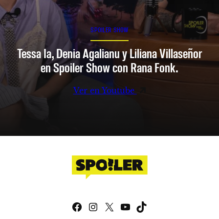
SPOILER SHOW
Tessa Ia, Denia Agalianu y Liliana Villaseñor
en Spoiler Show con Rana Fonk.
Ver en Youtube
Facebook
Instagram
X
YouTube
TikTok