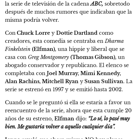
la serie de televisión de la cadena
ABC,
sobretodo
después de muchos rumores que indicaban que la
misma podría volver.
Con
Chuck Lorre
y
Dottie Dartland
como
creadores, esta comedia se centraba en
Dharma
Finkelstein
(Elfman),
una hippie y liberal que se
casa con
Greg Montgomery
(Thomas Gibson),
un
abogado conservador y republicano. El elenco se
completaba con
Joel Murray, Mimi Kennedy,
Alan Rachins, Mitchell Ryan
y
Susan Sullivan.
La
serie se estrenó en 1997 y se emitió hasta 2002.
Cuando se le preguntó si ella se estaría a favor un
reencuentro de la serie, ahora que esta cumple 20
años de su estreno,
Elfman
dijo:
“Lo sé, lo pasé muy
bien. Me gustaría volver a aquello cualquier día”.