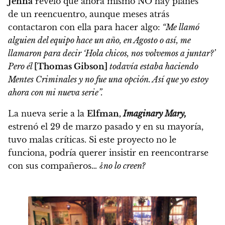
Jenna
reveló que ahora mismo NO hay planes
de un reencuentro, aunque meses atrás
contactaron con ella para hacer algo:
“Me llamó
alguien del equipo hace un año, en Agosto o así, me
llamaron para decir ‘Hola chicos, nos volvemos a juntar?’
Pero él
[Thomas Gibson]
todavía estaba haciendo
Mentes Criminales y no fue una opción. Así que yo estoy
ahora con mi nueva serie”.
La nueva serie a la
Elfman,
Imaginary Mary,
estrenó el 29 de marzo pasado
y en su mayoría,
tuvo malas críticas.
Si este proyecto no le
funciona, podría querer insistir en reencontrarse
con sus compañeros…
¿no lo creen?