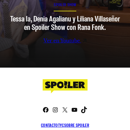
SPOILER SHOW
Tessa Ia, Denia Agalianu y Liliana Villaseñor
en Spoiler Show con Rana Fonk.
Ver en Youtube
Facebook
Instagram
X
YouTube
TikTok
CONTACTO
TYC
SOBRE SPOILER