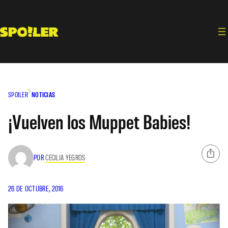
Saltar
al
contenido
SPOILER
NOTICIAS
¡Vuelven los Muppet Babies!
POR
CECILIA YEGROS
26 DE OCTUBRE, 2016