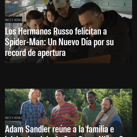
HACE 3 HORAS
Los Hermanos Russo felicitan a
Spider-Man: Un Nuevo Día por su
récord de apertura
HACE 4 HORAS
Adam Sandler reúne a la familia e