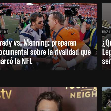
E 1 DÍA
HACE 1 
rady vs. Manning: preparan
¿Q
ocumental sobre la rivalidad que
Leg
arcó la NFL
señ