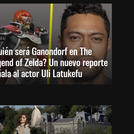
DÍA
uién será Ganondorf en The
end of Zelda? Un nuevo reporte
ala al actor Uli Latukefu