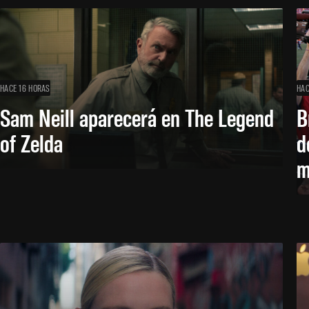
HACE 16 HORAS
HAC
Sam Neill aparecerá en The Legend
B
of Zelda
d
m