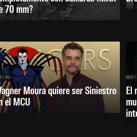
e 70 mm?
E 1 DÍA
HACE 1 
agner Moura quiere ser Siniestro
El 
n el MCU
mue
in