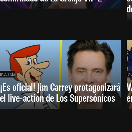
d
HACE 1 DÍA
HAC
¡Es oficial! Jim Carrey protagonizará
W
el live-action de Los Supersónicos
e