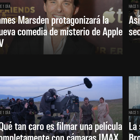
E 1 DÍA
HACE 1 
ames Marsden protagonizará la
Así
ueva comedia de misterio de Apple
se
V
E 1 DÍA
HACE 1 
Qué tan caro es filmar una película
La 
ompletamente con cámaras IMAX
Bro