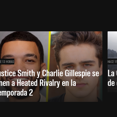
E 13 HORAS
HACE 1
ustice Smith y Charlie Gillespie se
La 
nen a Heated Rivalry en la
de 
emporada 2