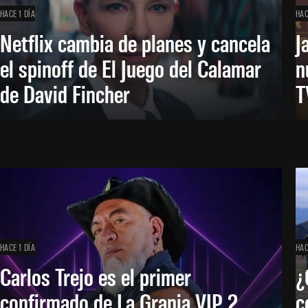
HACE 1 DÍA
HAC
Netflix cambia de planes y cancela
J
el spinoff de El Juego del Calamar
n
de David Fincher
T
HACE 1 DÍA
HAC
Carlos Trejo es el primer
¿
confirmado de La Granja VIP 2
c