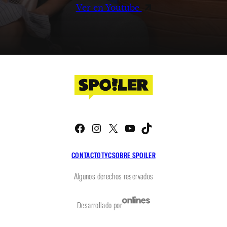
Ver en Youtube
Facebook
Instagram
X
YouTube
TikTok
CONTACTO
TYC
SOBRE SPOILER
Algunos derechos reservados
Desarrollado por