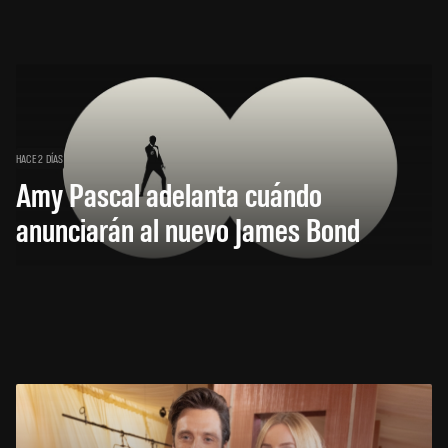
HACE 2 DÍAS
Amy Pascal adelanta cuándo
anunciarán al nuevo James Bond