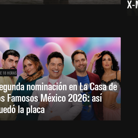
X-
E 18 HORAS
egunda nominación en La Casa de
os Famosos México 2026: así
uedó la placa