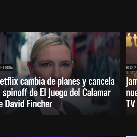
E 1 HORA
HACE 2
etflix cambia de planes y cancela
Ja
l spinoff de El Juego del Calamar
nu
e David Fincher
TV