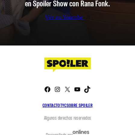
en Spoiler Show con Rana Fonk.
Ver en Youtube
Facebook
Instagram
X
YouTube
TikTok
CONTACTO
TYC
SOBRE SPOILER
Algunos derechos reservados
Desarrollado por