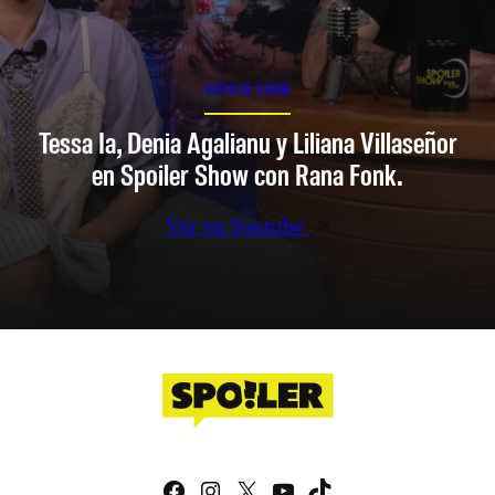
SPOILER SHOW
Tessa Ia, Denia Agalianu y Liliana Villaseñor
en Spoiler Show con Rana Fonk.
Ver en Youtube
Facebook
Instagram
X
YouTube
TikTok