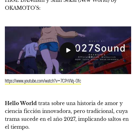
HiGE DANdism y Shin Sekai (New World) by
OKAMOTO’S:
https://www.youtube.com/watch?v=7CPrVVq-Ofc
Hello World
trata sobre una historia de amor y
ciencia ficción innovadora, pero tradicional,
cuya
trama sucede en el año 2027, implicando saltos en
el tiempo
.