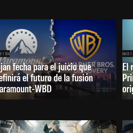
E 1 DÍA
HACE 1 
ijan fecha para el juicio que
El 
efinirá el futuro de la fusión
Pri
aramount-WBD
ori