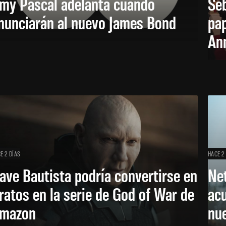
my Pascal adelanta cuándo
Seb
nunciarán al nuevo James Bond
pap
Ann
E 2 DÍAS
HACE 2
ave Bautista podría convertirse en
Net
ratos en la serie de God of War de
acu
mazon
nu