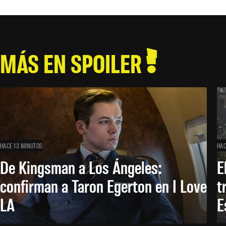
MÁS EN SPOILER
HACE 13 MINUTOS
HAC
De Kingsman a Los Ángeles:
E
confirman a Taron Egerton en I Love
t
LA
E