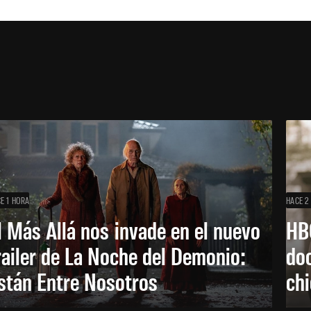
E 1 HORA
HACE 2
l Más Allá nos invade en el nuevo
HB
railer de La Noche del Demonio:
do
stán Entre Nosotros
ch