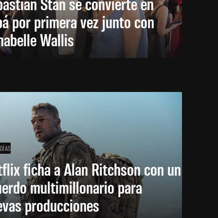
astian Stan se convierte en
á por primera vez junto con
abelle Wallis
 DÍAS
flix ficha a Alan Ritchson con un
erdo multimillonario para
evas producciones