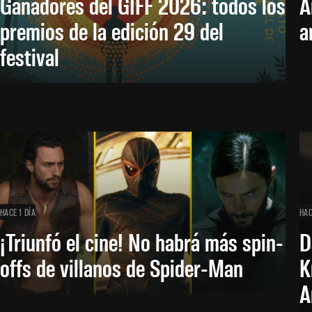
Ganadores del GIFF 2026: todos los
A
premios de la edición 29 del
a
festival
HACE 1 DÍA
HAC
¡Triunfó el cine! No habrá más spin-
D
offs de villanos de Spider-Man
K
A