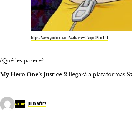
https://www.youtube.com/watch?v=CViqo3PUmUU
¿Qué les parece?
My Hero One’s Justice 2
llegará a plataformas S
JULIO VÉLEZ
AUTOR