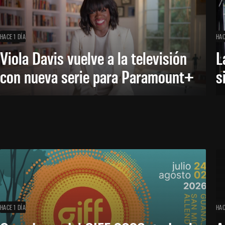
HACE 1 DÍA
HAC
Viola Davis vuelve a la televisión
L
con nueva serie para Paramount+
s
HACE 1 DÍA
HAC