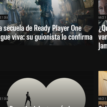
E 1 DÍA
HACE 1 
a secuela de Ready Player One
¿Qu
igue viva: su guionista lo confirma
van
Ja
E 1 DÍA
HACE 1 