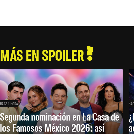
MÁS EN SPOILER
HACE 1 HORA
HAC
Segunda nominación en La Casa de
¿
los Famosos México 2026: así
a