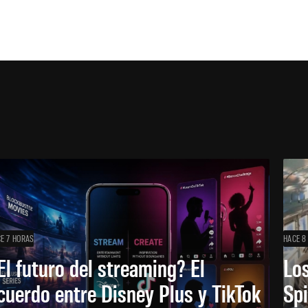
E 7 HORAS
HACE 8
El futuro del streaming? El
Los
cuerdo entre Disney Plus y TikTok
Sp