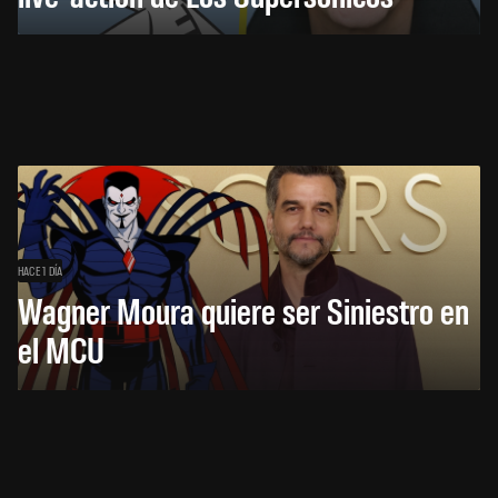
HACE 1 DÍA
Wagner Moura quiere ser Siniestro en
el MCU