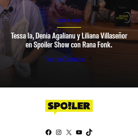
SPOILER SHOW
Tessa Ia, Denia Agalianu y Liliana Villaseñor
en Spoiler Show con Rana Fonk.
Ver en Youtube
Facebook
Instagram
X
YouTube
TikTok