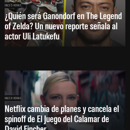
HACE 5 HORAS
¿Quién será Ganondorf en The Legend
of Zelda? Un nuevo reporte señala al
actor Uli Latukefu
HACE 6 HORAS
Netflix cambia de planes y cancela el
spinoff de El Juego del Calamar de
David Fincher