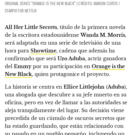
ORIGINAL SERIES "ORANGE IS THE NEW BLACK" | CRÉDITO: MARION CURTIS /
STARPIX FOR NETFLIX
All Her Little Secrets
, título de la primera novela
de la escritora estadounidense
Wanda M. Morris
,
será adaptada en una serie de televisión de una
hora para
Showtime
, cadena que además ha
confirmado que será
Uzo Aduba
, actriz ganadora
del
Emmy
por su participación en
Orange is the
New Black
, quien protagonice el proyecto.
La historia se centra en
Ellice Littlejohn
(
Aduba
),
una abogada que descubre a su jefe muerto en su
oficina, pero en vez de llamar a las autoridades se
aleja tranquilamente del lugar.
Su decisión viene
precedida de un cúmulo de oscuros secretos que
ha estado guardando, que están relacionado con
su pasado en un pueblo pequeño, incluyendo un