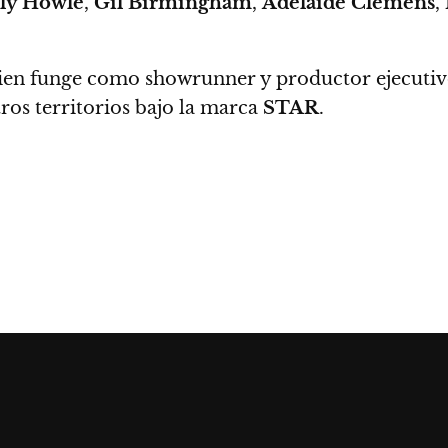
lly Howle
,
Gil Birmingham
,
Adelaide Clemens
,
uien funge como showrunner y productor ejecutivo
ros territorios bajo la marca
STAR
.