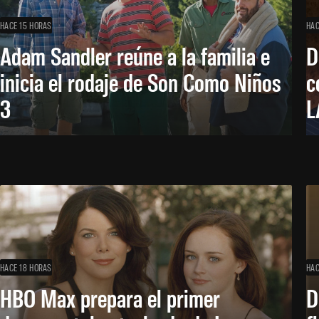
HACE 15 HORAS
HAC
Adam Sandler reúne a la familia e
D
inicia el rodaje de Son Como Niños
c
3
L
HACE 18 HORAS
HAC
HBO Max prepara el primer
D