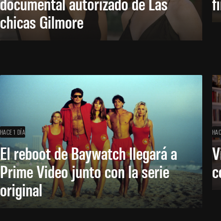
documental autorizado de Las
f
chicas Gilmore
HACE 1 DÍA
HAC
El reboot de Baywatch llegará a
V
Prime Video junto con la serie
c
original