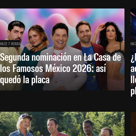
HACE 7 HORAS
HAC
Segunda nominación en La Casa de
¿
los Famosos México 2026: así
a
quedó la placa
l
p