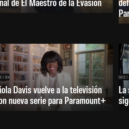
inal de El Maestro de la Evasión
def
Pa
E 1 DÍA
HACE 1 
iola Davis vuelve a la televisión
La 
on nueva serie para Paramount+
sig