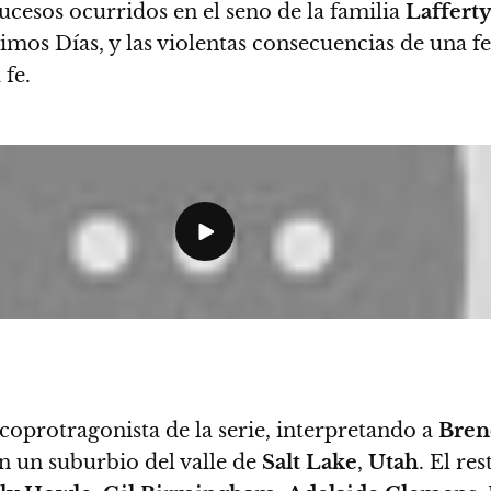
sucesos ocurridos en el seno de la familia
Laffert
timos Días, y las violentas consecuencias de una f
fe.
a coprotragonista de la serie, interpretando a
Bren
en un suburbio del valle de
Salt Lake
,
Utah
.
El res