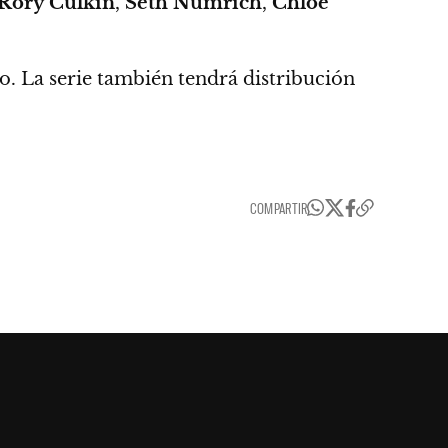
Rory Culkin
,
Seth Numrich
,
Chloe
. La serie también tendrá distribución
COMPARTIR