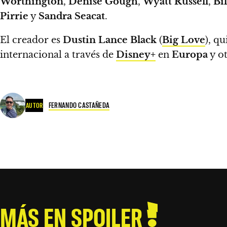
Worthington
,
Denise Gough
,
Wyatt Russell
,
Bi
Pirrie
y
Sandra Seacat
.
El creador es
Dustin Lance Black
(
Big Love
), q
internacional a través de
Disney+
en
Europa
y ot
FERNANDO CASTAÑEDA
AUTOR
MÁS EN SPOILER