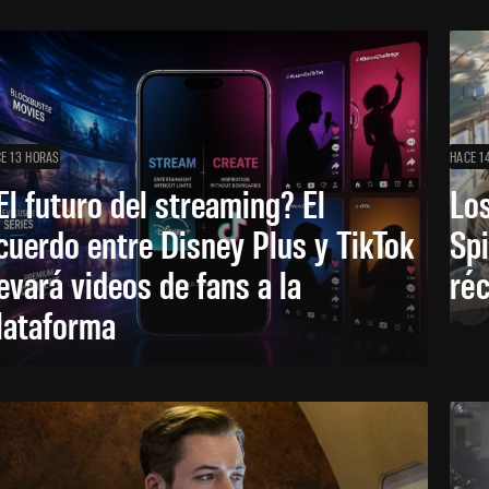
E 13 HORAS
HACE 1
El futuro del streaming? El
Los
cuerdo entre Disney Plus y TikTok
Sp
levará videos de fans a la
réc
lataforma