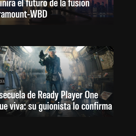
inirá el futuro de la fusión
ramount-WBD
DÍA
secuela de Ready Player One
ue viva: su guionista lo confirma