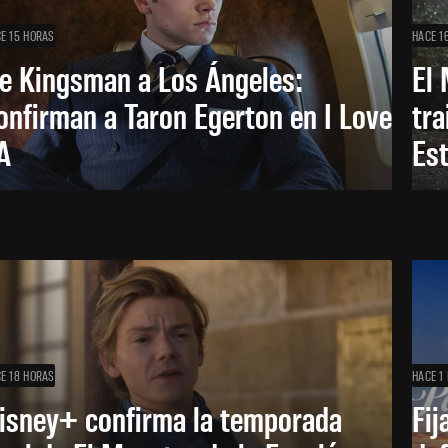
E 15 HORAS
HACE 1
e Kingsman a Los Ángeles:
El 
onfirman a Taron Egerton en I Love
tra
A
Es
E 18 HORAS
HACE 1 
isney+ confirma la temporada
Fij