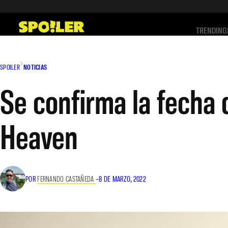
Saltar
al
TRENDING
contenido
SPOILER
NOTICIAS
Se confirma la fecha
Heaven
POR
FERNANDO CASTAÑEDA
–
8 DE MARZO, 2022