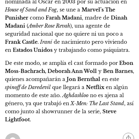
nominada al Oscar en 2003 por su actuación en
House of Sand and Fog
, se une a
Marvel’s The
Punisher
como
Farah Madani
, madre de
Dinah
Madani
(
Amber Rose Revah
), una agente de
seguridad nacional que no quiere ni un poco a
Frank Castle
.
Iraní
de nacimiento pero viviendo
en
Estados Unidos
y trabajando como psiquiatra.
De este modo, se amplía el cast formado por
Ebon
Moss-Bachrach, Deborah Ann Woll
y
Ben Barnes
,
quienes acompañarán a
Jon Bernthal
en este
spinoff de Daredevil
que llegará a
Netflix
en algún
momento de este año.
Aghdashloo
no es ajena al
género, ya que trabajó en
X-Men: The Last Stand
, así
como junto al showrunner de la serie,
Steve
Lightfoot
.