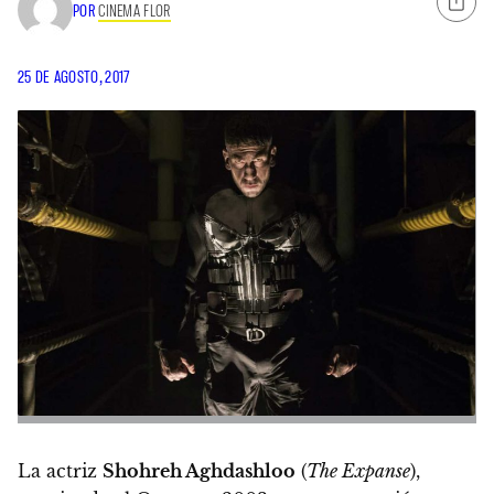
POR
CINEMA FLOR
25 DE AGOSTO, 2017
La actriz
Shohreh Aghdashloo
(
The Expanse
),