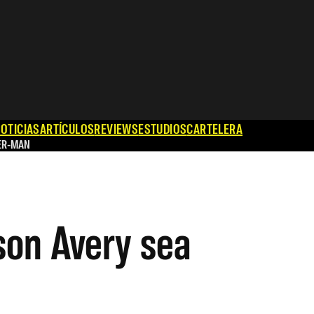
OTICIAS
ARTÍCULOS
REVIEWS
ESTUDIOS
CARTELERA
ER-MAN
son Avery sea