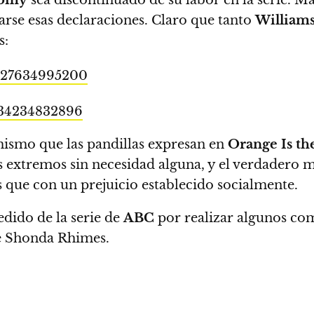
rse esas declaraciones
. Claro que tanto
William
s:
25227634995200
1134234832896
ismo que las pandillas expresan en
Orange Is th
 extremos sin necesidad alguna, y el verdadero m
 que con un prejuicio establecido socialmente.
edido de la serie de
ABC
por realizar algunos com
de Shonda Rhimes.