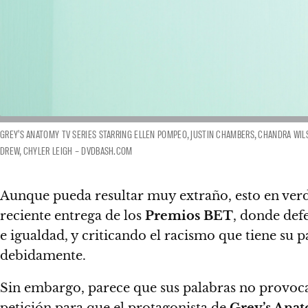
GREY'S ANATOMY TV SERIES STARRING ELLEN POMPEO, JUSTIN CHAMBERS, CHANDRA WILSON
DREW, CHYLER LEIGH – DVDBASH.COM
Aunque pueda resultar muy extraño, esto en verd
reciente entrega de los
Premios BET
, donde def
e igualdad, y criticando el racismo que tiene su p
debidamente.
Sin embargo, parece que sus palabras no provocaro
petición para que el protagonista de
Grey’s Ana