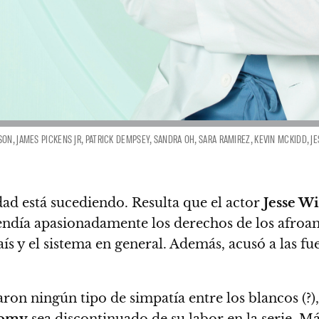
, JAMES PICKENS JR, PATRICK DEMPSEY, SANDRA OH, SARA RAMIREZ, KEVIN MCKIDD, JES
ad está sucediendo. Resulta que el actor
Jesse Wi
endía apasionadamente los derechos de los afroam
aís y el sistema en general. Además, acusó a las f
n ningún tipo de simpatía entre los blancos (?), 
tomy
sea discontinuado de su labor en la serie.
Más