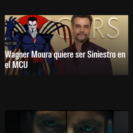
HACE 1 DÍA
Wagner Moura quiere ser Siniestro en
el MCU