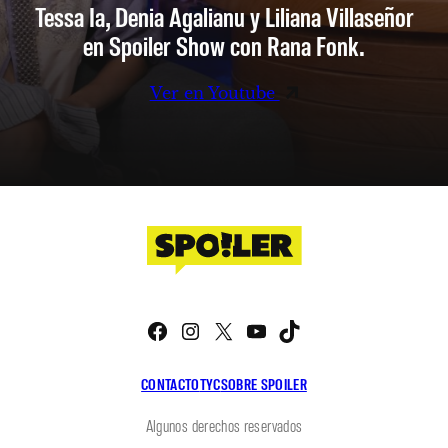
Tessa Ia, Denia Agalianu y Liliana Villaseñor
en Spoiler Show con Rana Fonk.
Ver en Youtube
Facebook
Instagram
X
YouTube
TikTok
CONTACTO
TYC
SOBRE SPOILER
Algunos derechos reservados