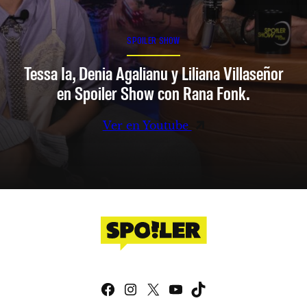
SPOILER SHOW
Tessa Ia, Denia Agalianu y Liliana Villaseñor
en Spoiler Show con Rana Fonk.
Ver en Youtube
Facebook
Instagram
X
YouTube
TikTok