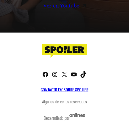
Ver en Youtube
Facebook
Instagram
X
YouTube
TikTok
CONTACTO
TYC
SOBRE SPOILER
Algunos derechos reservados
Desarrollado por