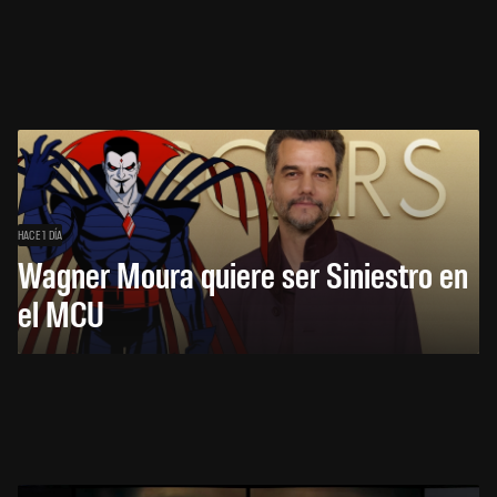
HACE 1 DÍA
Wagner Moura quiere ser Siniestro en
el MCU